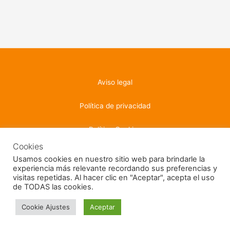
Aviso legal
Política de privacidad
Política Cookies
Cookies
Usamos cookies en nuestro sitio web para brindarle la
experiencia más relevante recordando sus preferencias y
visitas repetidas. Al hacer clic en "Aceptar", acepta el uso
Copyright © 2026 PHFormacion | Desarrollado por
rrsmart.tech
de TODAS las cookies.
Cookie Ajustes
Aceptar