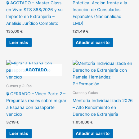
🔒 AGOTADO – Master Class
Práctica: Acción frente a la
en Vivo: STS 868/2026 y su
Inacción de Consulados
Impacto en Extranjería –
Españoles (Nacionalidad
Análisis Jurídico Completo
LMD)
135,00
€
121,49
€
Leer más
Añadir al carrito
AGOTADO
Cursos y Guías
Cursos y Guías
🔒 CERRADO – Video Parte 2 –
Preguntas reales sobre migrar
Mentoría Individualizada 2026
a España con pasaporte
– Alto Rendimiento en
vencido
Derecho de Extranjería
37,19
€
1.050,00
€
Leer más
Añadir al carrito