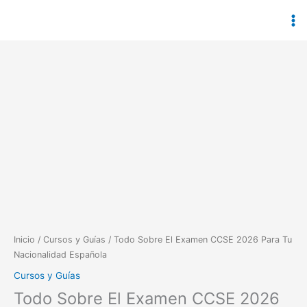
Ir
al
contenido
Todo
Sobre
El
Examen
CCSE
2026
Para
Tu
Nacionalidad
Española
cantidad
Inicio
/
Cursos y Guías
/ Todo Sobre El Examen CCSE 2026 Para Tu
Nacionalidad Española
Cursos y Guías
Todo Sobre El Examen CCSE 2026