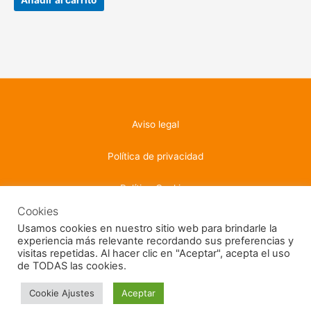
Añadir al carrito
Aviso legal
Política de privacidad
Política Cookies
Cookies
Usamos cookies en nuestro sitio web para brindarle la
experiencia más relevante recordando sus preferencias y
visitas repetidas. Al hacer clic en "Aceptar", acepta el uso
Copyright © 2026 PHFormacion | Desarrollado por
rrsmart.tech
de TODAS las cookies.
Cookie Ajustes
Aceptar