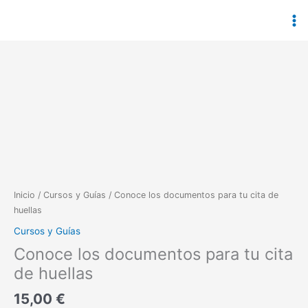
Ir
al
contenido
Conoce
los
documentos
para
tu
cita
de
huellas
Inicio
/
Cursos y Guías
/ Conoce los documentos para tu cita de
cantidad
huellas
Cursos y Guías
Conoce los documentos para tu cita
de huellas
15,00
€