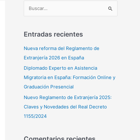
B
u
s
Entradas recientes
c
a
Nueva reforma del Reglamento de
r
Extranjería 2026 en España
p
Diplomado Experto en Asistencia
o
Migratoria en España: Formación Online y
r
Graduación Presencial
:
Nuevo Reglamento de Extranjería 2025:
Claves y Novedades del Real Decreto
1155/2024
Comentarios recientes