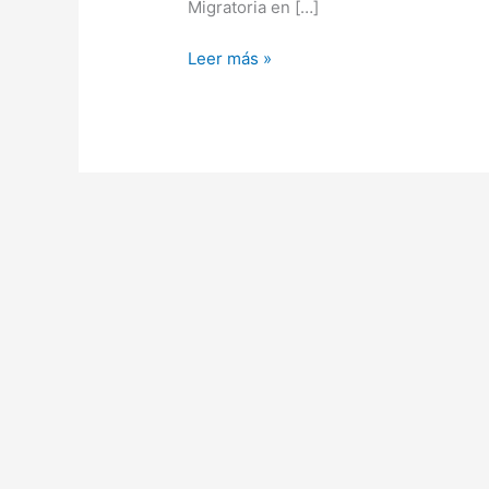
Graduación
Migratoria en […]
Presencial
Leer más »