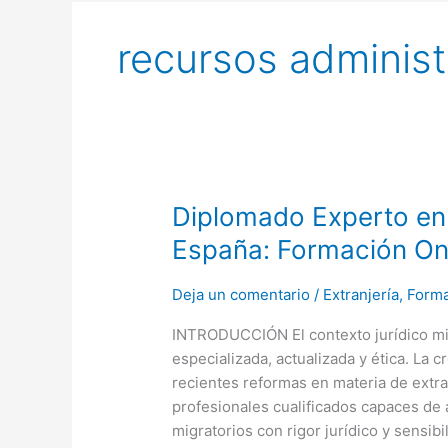
recursos administ
Diplomado
Diplomado Experto en 
Experto
España: Formación Onl
en
Asistencia
Deja un comentario
/
Extranjería
,
Forma
Migratoria
en
INTRODUCCIÓN El contexto jurídico mi
España:
especializada, actualizada y ética. La 
Formación
recientes reformas en materia de extra
Online
profesionales cualificados capaces de 
y
migratorios con rigor jurídico y sensi