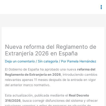
Ir
al
contenido
Nueva reforma del Reglamento de
Extranjería 2026 en España
Deja un comentario
/
Sin categoría
/ Por
Pamela Hernández
El Gobierno de España ha aprobado una nueva
reforma del
Reglamento de Extranjería en 2026
, introduciendo cambios
relevantes apenas 11 meses después de la entrada en vigor
del anterior marco normativo.
Esta actualización, publicada mediante el
Real Decreto
316/2026
, busca corregir disfunciones del sistema y ofrecer
soluciones urgentes a miles de personas en situación de