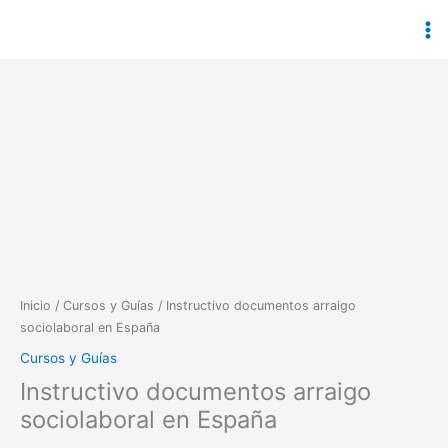
Ir
al
contenido
Instructivo
documentos
arraigo
sociolaboral
en
España
cantidad
Inicio
/
Cursos y Guías
/ Instructivo documentos arraigo
sociolaboral en España
Cursos y Guías
Instructivo documentos arraigo
sociolaboral en España